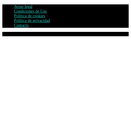
Aviso legal
Condiciones de Uso
Política de cookies
Política de privacidad
Contacto
© IRIDIO Comunicación 2024