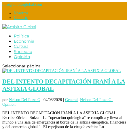
info@ambitoglobal.com
Nosotros
Contacto
Política
Economía
Cultura
Sociedad
Opinión
Seleccionar página
DEL INTENTO DECAPITACIÓN IRANÍ A LA
ASFIXIA GLOBAL
por
Nelson Del Pozo G
|
04/03/2026
|
General
,
Nelson Del Pozo G.
,
Opinión
DEL INTENTO DECAPITACIÓN IRANÍ A LA ASFIXIA GLOBAL
Escribe Zürich | Suiza – La “operación quirúrgica” se complica y lleva al
mundo a una sala de emergencia al borde de la asfixia energética, financiera
y del comercio global 1. El espejismo de la cirugía estética Lo...