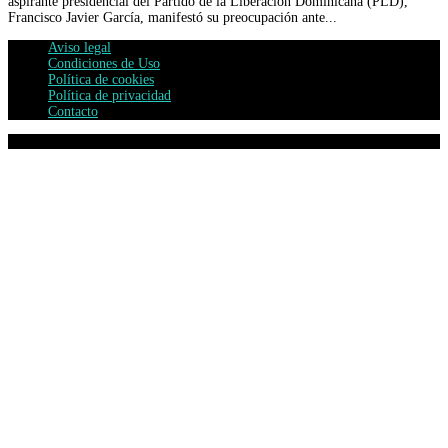
aspirante presidencial del Partido de la Liberación Dominicana (PLD),
Francisco Javier García, manifestó su preocupación ante...
Aviso legal
Condiciones de Uso
Política de cookies
Política de privacidad
Contacto
© IRIDIO Comunicación 2024